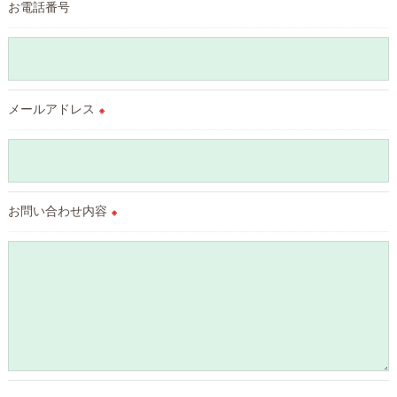
適切な監督を行います。
お電話番号
＜個人情報の安全管理＞
当店では、個人情報の漏洩等がなされないよう、適切に安全管
理対策を実施します。
メールアドレス
※
＜個人情報を与えなかった場合に生じる結果＞
必要な情報を頂けない場合は、それに対応した当店のサービス
をご提供できない場合がございますので予めご了承ください。
お問い合わせ内容
＜個人情報の開示･訂正・削除･利用停止の手続について＞
※
当店では、お客様の個人情報の開示･訂正･削除・利用停止の手
続を定めさせて頂いております。
ご本人である事を確認のうえ、対応させて頂きます。
個人情報の開示･訂正･削除・利用停止の具体的手続きにつきま
しては、お電話でお問合せ下さい。