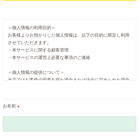
＜個人情報の利用目的＞
お客様よりお預かりした個人情報は、以下の目的に限定し利用
させていただきます。
・本サービスに関する顧客管理
・本サービスの運営上必要な事項のご連絡
＜個人情報の提供について＞
当店ではお客様の同意を得た場合または法令に定められた場合
を除き、
取得した個人情報を第三者に提供することはいたしません。
お名前
※
＜個人情報の委託について＞
当店では、利用目的の達成に必要な範囲において、個人情報を
外部に委託する場合があります。
これらの委託先に対しては個人情報保護契約等の措置をとり、