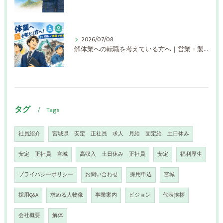
2026/07/08
解体業への転職を考えている方へ｜営業・製造業・運送業から転職して活躍できる理由
タグ
Tags
社員紹介
宮城県 安定 正社員 求人 月給 固定給 土日休み
安定 正社員 宮城
高収入 土日休み 正社員
安定
福利厚生
プライバシーポリシー
お問い合わせ
採用申込
宮城
採用Q&A
求める人物像
事業案内
ビジョン
代表挨拶
会社概要
解体