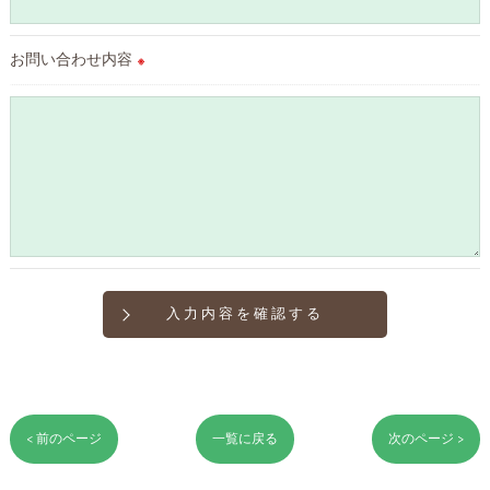
をご提供できない場合がございますので予めご了承ください。
お問い合わせ内容
＜個人情報の開示･訂正・削除･利用停止の手続について＞
※
当店では、お客様の個人情報の開示･訂正･削除・利用停止の手
続を定めさせて頂いております。
ご本人である事を確認のうえ、対応させて頂きます。
個人情報の開示･訂正･削除・利用停止の具体的手続きにつきま
しては、お電話でお問合せ下さい。
< 前のページ
一覧に戻る
次のページ >